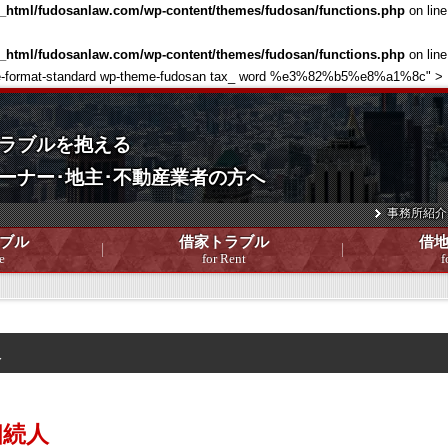
c_html/fudosanlaw.com/wp-content/themes/fudosan/functions.php
on lin
c_html/fudosanlaw.com/wp-content/themes/fudosan/functions.php
on lin
 single-format-standard wp-theme-fudosan tax_ word %e3%82%b5%e8%a1%8c" >
ラブルを抱える
ーナー･地主･不動産業者の方へ
事務所紹介
ブル
借家トラブル
借
e
for Rent
f
人
相続人