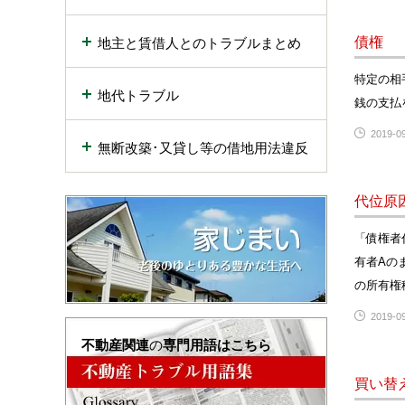
債権
地主と賃借人とのトラブルまとめ
特定の相
地代トラブル
銭の支払
2019-09
無断改築･又貸し等の借地用法違反
代位原
「債権者
有者Aの
の所有権
2019-09
不動産関連
の
専門用語はこちら
買い替