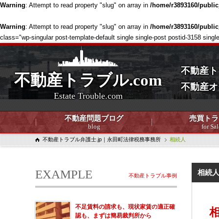
Warning
: Attempt to read property "slug" on array in
/home/r3893160/publi
Warning
: Attempt to read property "slug" on array in
/home/r3893160/publi
class="wp-singular post-template-default single single-post postid-3158
不動産ト
不動産トラブル.com
不動産オ
Estate Trouble.com
不動産問題ブログ
売買トラ
blog
for Sal
不動産トラブル弁護士.jp｜永田町法律税務事務所
相続人
EXAMPLE
相続
不動産トラブル事例
不足賃料の請求も、現状家賃の適正確
認も、まずは簡易裁判所から