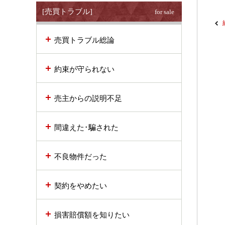
[売買トラブル]
for sale
売買トラブル総論
約束が守られない
売主からの説明不足
間違えた･騙された
不良物件だった
契約をやめたい
損害賠償額を知りたい