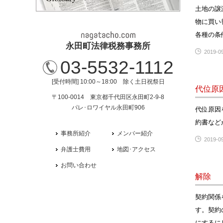
土地の譲
物に買い
各種の条
永田町法律税務事務所
2019-09
03-5532-1112
[受付時間] 10:00～18:00 除く土日祝祭日
代位原
〒100-0014 東京都千代田区永田町2-9-8
パレ･ロワイヤル永田町906
代位原因
約書など
事務所紹介
メンバー紹介
2019-09
弁護士費用
地図･アクセス
お問い合わせ
解除
契約関係
す。契約
にするに