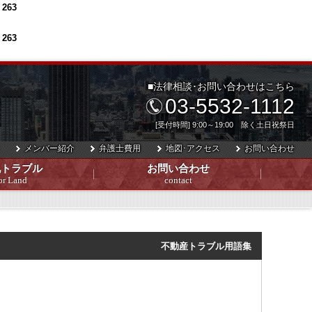
e
263
e
263
■法律相談･お問い合わせはこちら
03-5532-1112
[受付時間] 9:00～19:00 除く土日祝祭日
メンバー紹介
弁護士費用
地図･アクセス
お問い合わせ
地トラブル
お問い合わせ
or Land
contact
不動産トラブル用語集