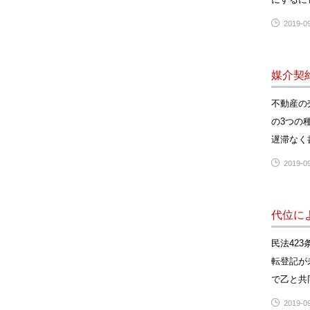
2019-09
媒介契
不動産の
の3つの
遅滞なく
2019-09
代位に
民法42
転登記が
で乙と共
2019-09