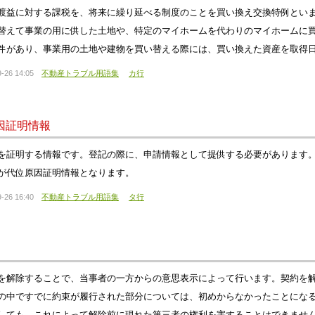
渡益に対する課税を、将来に繰り延べる制度のことを買い換え交換特例とい
替えて事業の用に供した土地や、特定のマイホームを代わりのマイホームに
件があり、事業用の土地や建物を買い替える際には、買い換えた資産を取得日
-26 14:05
不動産トラブル用語集
カ行
因証明情報
を証明する情報です。登記の際に、申請情報として提供する必要があります
が代位原因証明情報となります。
-26 16:40
不動産トラブル用語集
タ行
を解除することで、当事者の一方からの意思表示によって行います。契約を
の中ですでに約束が履行された部分については、初めからなかったことにな
しても、これによって解除前に現れた第三者の権利を害することはできませ