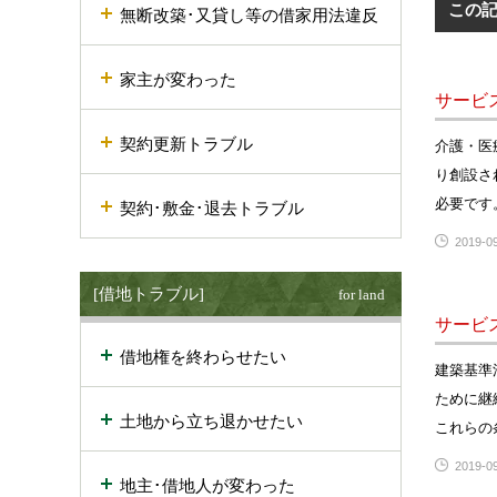
この
無断改築･又貸し等の借家用法違反
家主が変わった
サービ
契約更新トラブル
介護・医
り創設さ
必要です
契約･敷金･退去トラブル
2019-09
[借地トラブル]
for land
サービ
借地権を終わらせたい
建築基準
ために継
土地から立ち退かせたい
これらの
2019-09
地主･借地人が変わった