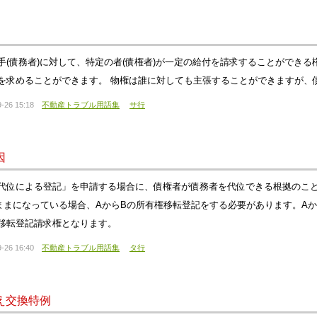
手(債務者)に対して、特定の者(債権者)が一定の給付を請求することができ
を求めることができます。 物権は誰に対しても主張することができますが、
-26 15:18
不動産トラブル用語集
サ行
因
代位による登記」を申請する場合に、債権者が債務者を代位できる根拠のこと
ままになっている場合、AからBの所有権移転登記をする必要があります。A
移転登記請求権となります。
-26 16:40
不動産トラブル用語集
タ行
え交換特例