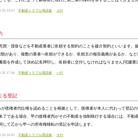
-26 14:07
不動産トラブル用語集
カ行
約
売買・賃借などを不動産業者に依頼する契約のことを媒介契約といいます。
種類があり、複数の業者へ依頼ができるか、依頼主の報告義務があるか、など
書面を作成して決め記名押印し、依頼者に交付しなければなりません(宅建業法3
-26 17:46
不動産トラブル用語集
ハ行
よる登記
3条が債権者代位権を認めることを根拠として、債権者が本人に代わって登記
未了である場合、甲の債権者丙がその不動産を強制執行する場合には、不動
同して乙から甲への所有権移転の登記を申請します。
-26 16:42
不動産トラブル用語集
タ行