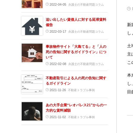
2022-04-05
弁護士の不動産問題コラム
追い出したい賃借人に対する延滞賃料
新
催告
2022-03-17
弁護士の不動産問題コラム
し
土
事故物件サイト「大島てる」と「人の
死の告知に関するガイドライン」につ
主
いて
こ
2022-02-08
弁護士の不動産問題コラム
本
不動産取引による人の死の告知に関す
し
るガイドライン
2021-11-26
不動産トラブル事例
目
あの大手企業“レオパレス21”からの一
方的な賃料減額
2021-11-02
不動産トラブル事例