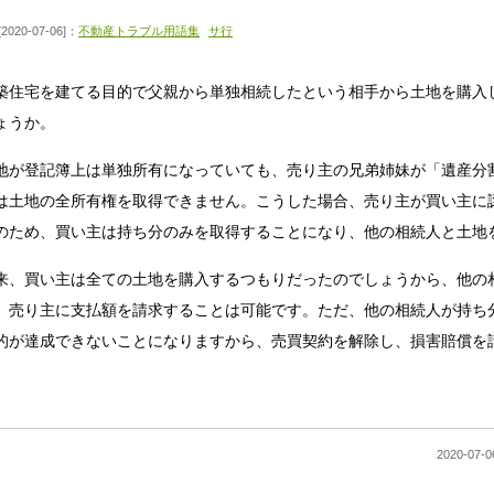
[2020-07-06]：
不動産トラブル用語集
サ行
築住宅を建てる目的で父親から単独相続したという相手から土地を購入
ょうか。
地が登記簿上は単独所有になっていても、売り主の兄弟姉妹が「遺産分
は土地の全所有権を取得できません。こうした場合、売り主が買い主に
のため、買い主は持ち分のみを取得することになり、他の相続人と土地
来、買い主は全ての土地を購入するつもりだったのでしょうから、他の
、売り主に支払額を請求することは可能です。ただ、他の相続人が持ち
的が達成できないことになりますから、売買契約を解除し、損害賠償を
2020-0