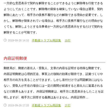
一方的な意思表示で契約を解除することができるように解除権を行使できる
ようにしておくことです。解除権の留保を確保していない場合は通常、契約
解除にあたって、相手方の債務不履行などの解除できる理由が必要です。し
かし、解除権が留保されている場合は、相手方に債務不履行などの理由がな
くても、解除しようとする当事者が一方的なの意思表示をするだけで契約を
解除することが可能です。
不動産トラブル用語集
カ行
2019-09-26 14:10
内容証明郵便
郵便局が、郵便の差出人・受取人、文章の内容を証明する特殊な郵便です。
内容証明郵便は心理的圧迫、事実上の強制の効果が期待でき、証拠づくりや
相手方の出方を見ることができます。しかし送付だけでは問題解決にはなら
ない、受取人が不在の場合には一定の期間が経過すると差出人に返還される
などの限界もあります。 内容証明郵便は、相手方に意思表示をしたことを証
明しますが、相手方に回答する義務はありません。内容証明作…
不動産トラブル用語集
ナ行
2019-09-26 17:33