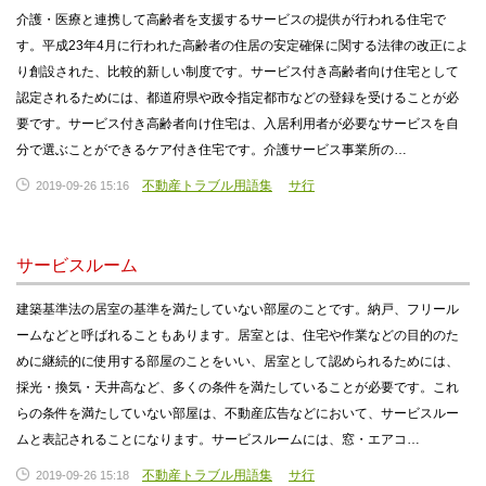
介護・医療と連携して高齢者を支援するサービスの提供が行われる住宅で
す。平成23年4月に行われた高齢者の住居の安定確保に関する法律の改正によ
り創設された、比較的新しい制度です。サービス付き高齢者向け住宅として
認定されるためには、都道府県や政令指定都市などの登録を受けることが必
要です。サービス付き高齢者向け住宅は、入居利用者が必要なサービスを自
分で選ぶことができるケア付き住宅です。介護サービス事業所の…
不動産トラブル用語集
サ行
2019-09-26 15:16
サービスルーム
建築基準法の居室の基準を満たしていない部屋のことです。納戸、フリール
ームなどと呼ばれることもあります。居室とは、住宅や作業などの目的のた
めに継続的に使用する部屋のことをいい、居室として認められるためには、
採光・換気・天井高など、多くの条件を満たしていることが必要です。これ
らの条件を満たしていない部屋は、不動産広告などにおいて、サービスルー
ムと表記されることになります。サービスルームには、窓・エアコ…
不動産トラブル用語集
サ行
2019-09-26 15:18