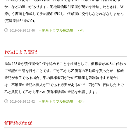
か、などの違いがあります。宅地建物取引業者が契約を締結したときは、遅
滞なく書面を作成して決め記名押印し、依頼者に交付しなければなりません
(宅建業法34条の2)。
不動産トラブル用語集
ハ行
2019-09-26 17:46
代位による登記
民法423条が債権者代位権を認めることを根拠として、債権者が本人に代わっ
て登記の申請を行うことです。甲が乙から乙所有の不動産を買ったが、移転
登記が未了である場合、甲の債権者丙がその不動産を強制執行する場合に
は、不動産の登記名義人が甲である必要があるので、丙が甲に代位した上で
乙と共同して乙から甲への所有権移転の登記を申請します。
不動産トラブル用語集
タ行
2019-09-26 16:42
解除権の留保