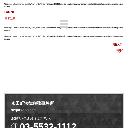
Warning
: Attempt to read property "term_order" on int in
/home/r3893160/public_html/fudosanlaw.com/wp-content/themes/fudosan/functions.php
on
line
196
景観法
Warning
: Attempt to read property "term_order" on int in
/home/r3893160/public_html/fudosanlaw.com/wp-content/themes/fudosan/functions.php
on
line
196
Warning
: Attempt to read property "term_order" on int in
/home/r3893160/public_html/fudosanlaw.com/wp-content/themes/fudosan/functions.php
on
line
196
契印
永田町法律税務事務所
お問い合わせはこちら
03-5532-1112