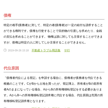
債権
特定の相手(債務者)に対して、特定の者(債権者)が一定の給付を請求すること
ができる権利です。債権を行使することで目的物の引渡しを求めたり、金銭
の支払を求めることができます。 物権は誰に対しても主張することができま
すが、債権は特定の人に対してしか主張することができません。
不動産トラブル用語集
サ行
2019-09-26 15:18
代位原因
「債権者代位による登記」を申請する場合に、債権者が債務者を代位できる
根拠のことです。CがBから土地を買ったが、登記簿上、所有者がBの前所有
者Aのままになっている場合、AからBの所有権移転登記をする必要がありま
す。AからBへの所有権移転登記請求権に代位する場合、代位原因は売買の所
有権移転登記請求権となります。