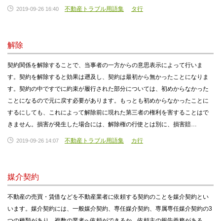
不動産トラブル用語集
タ行
2019-09-26 16:40
解除
契約関係を解除することで、当事者の一方からの意思表示によって行いま
す。契約を解除すると効果は遡及し、契約は最初から無かったことになりま
す。契約の中ですでに約束が履行された部分については、初めからなかった
ことになるので元に戻す必要があります。もっとも初めからなかったことに
するにしても、これによって解除前に現れた第三者の権利を害することはで
きません。損害が発生した場合には、解除権の行使とは別に、損害賠…
不動産トラブル用語集
カ行
2019-09-26 14:07
媒介契約
不動産の売買・賃借などを不動産業者に依頼する契約のことを媒介契約とい
います。媒介契約には、一般媒介契約、専任媒介契約、専属専任媒介契約の3
つの種類があり、複数の業者へ依頼ができるか、依頼主の報告義務がある