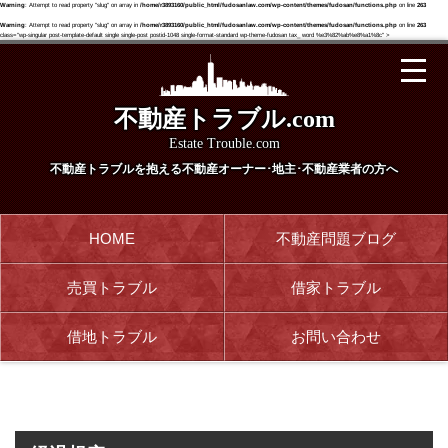
Warning
: Attempt to read property "slug" on array in
/home/r3893160/public_html/fudosanlaw.com/wp-content/themes/fudosan/functions.php
on line
263
Warning
: Attempt to read property "slug" on array in
/home/r3893160/public_html/fudosanlaw.com/wp-content/themes/fudosan/functions.php
on line
263
class="wp-singular post-template-default single single-post postid-1048 single-format-standard wp-theme-fudosan tax_ word %e3%82%ab%e8%a1%8c" >
不動産トラブル.com
Estate Trouble.com
不動産トラブルを抱える
不動産オーナー･地主･不動産業者の方へ
HOME
不動産問題ブログ
売買トラブル
借家トラブル
借地トラブル
お問い合わせ