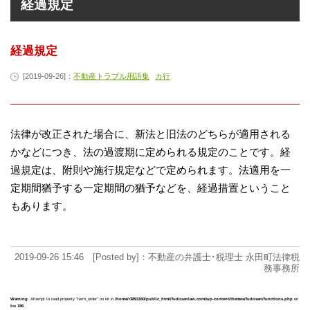
経過規定
経過規定
[2019-09-26]：
不動産トラブル用語集
カ行
法律が改正された場合に、新法と旧法のどちらが適用される
かなどにつき、法の過渡期に定められる規定のことです。経
過規定は、附則や施行規定などで定められます。法適用を一
定期間猶予する一定期間の猶予などを、経過措置ということ
もあります。
2019-09-26 15:46 [Posted by]：不動産の弁護士･税理士 永田町法律税
務事務所
Warning
: Attempt to read property "term_order" on int in
/home/r3893160/public_html/fudosanlaw.com/wp-content/themes/fudosan/functions.php
on
line
196