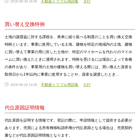
不動産トラブル用語集
タ行
2019-09-26 16:40
買い替え交換特例
土地の譲渡益に対する課税を、将来に繰り延べる制度のことを買い換え交換
特例といます。事業に使用している土地、建物を特定の地域内の土地、建物
に買い替えて事業の用に供した土地や、特定のマイホームを代わりのマイホ
ームに買い換えたときに適用されます。特例を受けるには場合によって各種
の条件があり、事業用の土地や建物を買い替える際には、買い換えた資産を
取得日から1年以内に事業に使用することや、資産を譲渡したとき…
不動産トラブル用語集
カ行
2019-09-26 14:05
代位原因証明情報
代位原因を証明する情報です。登記の際に、申請情報として提供する必要が
あります。売買による所有権移転請求権が代位原因となる場合は、売買契約
書などが代位原因証明情報となります。