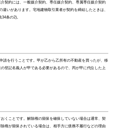
媒介契約には、一般媒介契約、専任媒介契約、専属専任媒介契約
の違いがあります。宅地建物取引業者が契約を締結したときは、
4条の2)。
の申請を行うことです。甲が乙から乙所有の不動産を買ったが、移
産の登記名義人が甲である必要があるので、丙が甲に代位した上
ておくことです。解除権の留保を確保していない場合は通常、契
解除権が留保されている場合は、相手方に債務不履行などの理由