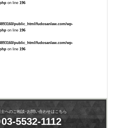
.php
on line
196
3893160/public_html/fudosanlaw.com/wp-
.php
on line
196
3893160/public_html/fudosanlaw.com/wp-
.php
on line
196
護士へのご相談･お問い合わせはこちら
03-5532-1112