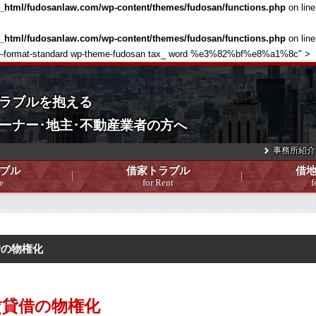
c_html/fudosanlaw.com/wp-content/themes/fudosan/functions.php
on lin
c_html/fudosanlaw.com/wp-content/themes/fudosan/functions.php
on lin
single-format-standard wp-theme-fudosan tax_ word %e3%82%bf%e8%a1%8c" >
ラブルを抱える
ーナー･地主･不動産業者の方へ
事務所紹介
ブル
借家トラブル
借
e
for Rent
f
借の物権化
賃貸借の物権化