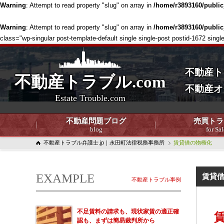
Warning
: Attempt to read property "slug" on array in
/home/r3893160/publi
Warning
: Attempt to read property "slug" on array in
/home/r3893160/publi
class="wp-singular post-template-default single single-post postid-1672 
不動産ト
不動産トラブル.com
不動産オ
Estate Trouble.com
不動産問題ブログ
売買トラ
blog
for Sal
不動産トラブル弁護士.jp｜永田町法律税務事務所
賃貸借の物権化
EXAMPLE
賃貸
不動産トラブル事例
不足賃料の請求も、現状家賃の適正確
認も、まずは簡易裁判所から