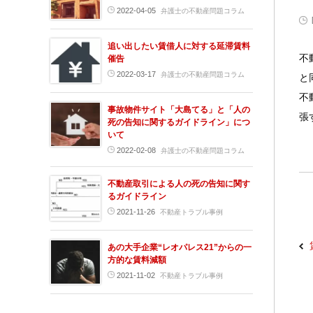
2022-04-05
弁護士の不動産問題コラム
追い出したい賃借人に対する延滞賃料
不
催告
2022-03-17
弁護士の不動産問題コラム
と
不
事故物件サイト「大島てる」と「人の
張
死の告知に関するガイドライン」につ
いて
2022-02-08
弁護士の不動産問題コラム
不動産取引による人の死の告知に関す
るガイドライン
2021-11-26
不動産トラブル事例
あの大手企業“レオパレス21”からの一
方的な賃料減額
2021-11-02
不動産トラブル事例