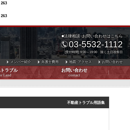
e
263
e
263
■法律相談･お問い合わせはこちら
03-5532-1112
[受付時間] 9:00～19:00 除く土日祝祭日
メンバー紹介
弁護士費用
地図･アクセス
お問い合わせ
地トラブル
お問い合わせ
or Land
contact
不動産トラブル用語集