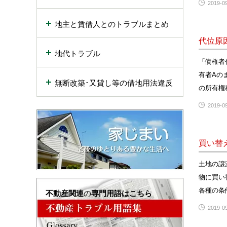
2019-09
地主と賃借人とのトラブルまとめ
代位原
地代トラブル
「債権者
有者Aの
無断改築･又貸し等の借地用法違反
の所有権
2019-09
買い替
土地の譲
物に買い
各種の条
不動産関連
の
専門用語はこちら
2019-09