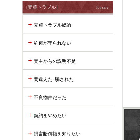
[売買トラブル]
for sale
売買トラブル総論
約束が守られない
売主からの説明不足
間違えた･騙された
不良物件だった
契約をやめたい
損害賠償額を知りたい