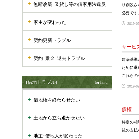
無断改築･又貸し等の借家用法違反
り創設さ
必要です
家主が変わった
2019-09
契約更新トラブル
サービ
契約･敷金･退去トラブル
建築基準
ために継
これらの
[借地トラブル]
for land
2019-09
借地権を終わらせたい
債権
土地から立ち退かせたい
特定の相
銭の支払
地主･借地人が変わった