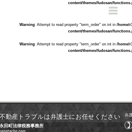
content/themes/fudosan/functions
Warning
: Attempt to read property "term_order" on int in
/home/r
content/themes/fudosan/functions
Warning
: Attempt to read property "term_order" on int in
/home/r
content/themes/fudosan/functions
弁
不動産トラブルは弁護士にお任せください
永田町法律税務事務所