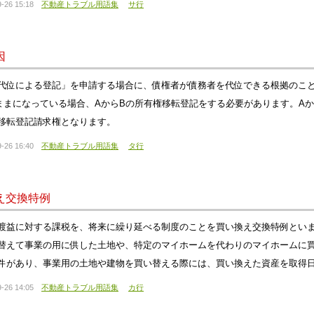
-26 15:18
不動産トラブル用語集
サ行
因
代位による登記」を申請する場合に、債権者が債務者を代位できる根拠のこと
ままになっている場合、AからBの所有権移転登記をする必要があります。A
移転登記請求権となります。
-26 16:40
不動産トラブル用語集
タ行
え交換特例
渡益に対する課税を、将来に繰り延べる制度のことを買い換え交換特例とい
替えて事業の用に供した土地や、特定のマイホームを代わりのマイホームに
件があり、事業用の土地や建物を買い替える際には、買い換えた資産を取得日
-26 14:05
不動産トラブル用語集
カ行