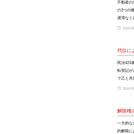
不動産の
の3つの
遅滞なく
2019-09
代位に
民法42
転登記が
で乙と共
2019-09
解除権
一方的な
約解除に