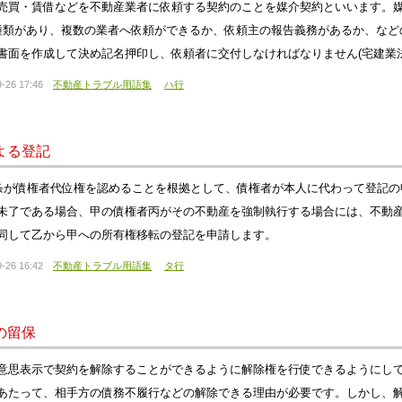
売買・賃借などを不動産業者に依頼する契約のことを媒介契約といいます。
種類があり、複数の業者へ依頼ができるか、依頼主の報告義務があるか、など
書面を作成して決め記名押印し、依頼者に交付しなければなりません(宅建業法3
-26 17:46
不動産トラブル用語集
ハ行
よる登記
3条が債権者代位権を認めることを根拠として、債権者が本人に代わって登記
未了である場合、甲の債権者丙がその不動産を強制執行する場合には、不動
同して乙から甲への所有権移転の登記を申請します。
-26 16:42
不動産トラブル用語集
タ行
の留保
意思表示で契約を解除することができるように解除権を行使できるようにし
あたって、相手方の債務不履行などの解除できる理由が必要です。しかし、