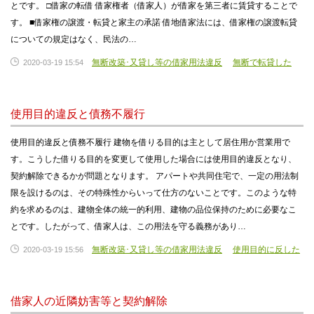
とです。 □借家の転借 借家権者（借家人）が借家を第三者に賃貸することで
す。 ■借家権の譲渡・転貸と家主の承諾 借地借家法には、借家権の譲渡転貸
についての規定はなく、民法の…
無断改築･又貸し等の借家用法違反
無断で転貸した
2020-03-19 15:54
使用目的違反と債務不履行
使用目的違反と債務不履行 建物を借りる目的は主として居住用か営業用で
す。こうした借りる目的を変更して使用した場合には使用目的違反となり、
契約解除できるかが問題となります。 アパートや共同住宅で、一定の用法制
限を設けるのは、その特殊性からいって仕方のないことです。このような特
約を求めるのは、建物全体の統一的利用、建物の品位保持のために必要なこ
とです。したがって、借家人は、この用法を守る義務があり…
無断改築･又貸し等の借家用法違反
使用目的に反した
2020-03-19 15:56
借家人の近隣妨害等と契約解除