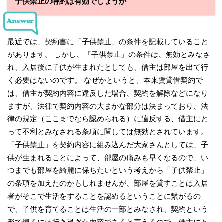
子供禁止の特約は有効でしょうか
最近では、契約書に「子供禁止」の条件を記載していること
があります。 しかし、「子供禁止」の条件は、無効とみなさ
れ、入居後に子供が生まれたとしても、借主は部屋を出て行
く必要はないのです。 なぜかというと、本来賃貸借契約で
は、借主が契約内容に違反した場合、契約を解除などになり
ますが、法律で契約内容の大まかな部分は決まっており、法
律の規定（ここまでなら認められる）に違反する、借主にと
って不利とみなされる条項に関しては無効とされています。
「子供禁止」を契約内容に組み込んだ大家さんとしては、子
供が生まれることによって、部屋の痛みも早くなるので、い
つまでも部屋を綺麗に保ちたいという考えから「子供禁止」
の条項を加えたのかもしれませんが、部屋を貸すことは入居
者がそこで生活をすることを認めるということに繋がるの
で、子供を育てることは生活の一部とみなされ、契約という
形で縛るには行き過ぎた内容であると言えるので、借主にと