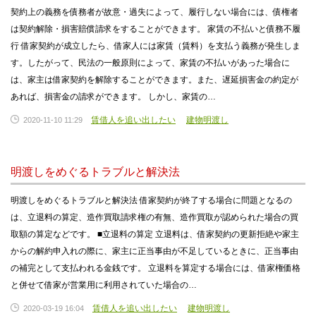
契約上の義務を債務者が故意・過失によって、履行しない場合には、債権者
は契約解除・損害賠償請求をすることができます。 家賃の不払いと債務不履
行 借家契約が成立したら、借家人には家賃（賃料）を支払う義務が発生しま
す。したがって、民法の一般原則によって、家賃の不払いがあった場合に
は、家主は借家契約を解除することができます。また、遅延損害金の約定が
あれば、損害金の請求ができます。 しかし、家賃の…
賃借人を追い出したい
建物明渡し
2020-11-10 11:29
明渡しをめぐるトラブルと解決法
明渡しをめぐるトラブルと解決法 借家契約が終了する場合に問題となるの
は、立退料の算定、造作買取請求権の有無、造作買取が認められた場合の買
取額の算定などです。 ■立退料の算定 立退料は、借家契約の更新拒絶や家主
からの解約申入れの際に、家主に正当事由が不足しているときに、正当事由
の補完として支払われる金銭です。 立退料を算定する場合には、借家権価格
と併せて借家が営業用に利用されていた場合の…
賃借人を追い出したい
建物明渡し
2020-03-19 16:04