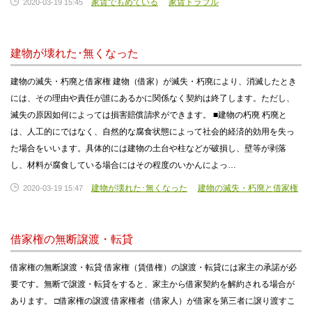
家賃でもめている
家賃トラブル
2020-03-19 15:45
建物が壊れた･無くなった
建物の滅失・朽廃と借家権 建物（借家）が滅失・朽廃により、消滅したとき
には、その理由や責任が誰にあるかに関係なく契約は終了します。ただし、
滅失の原因如何によっては損害賠償請求ができます。 ■建物の朽廃 朽廃と
は、人工的にではなく、自然的な腐食状態によって社会的経済的効用を失っ
た場合をいいます。具体的には建物の土台や柱などが破損し、壁等が剥落
し、材料が腐食している場合にはその程度のいかんによっ…
建物が壊れた･無くなった
建物の滅失・朽廃と借家権
2020-03-19 15:47
借家権の無断譲渡・転貸
借家権の無断譲渡・転貸 借家権（賃借権）の譲渡・転貸には家主の承諾が必
要です。無断で譲渡・転貸をすると、家主から借家契約を解約される場合が
あります。 □借家権の譲渡 借家権者（借家人）が借家を第三者に譲り渡すこ