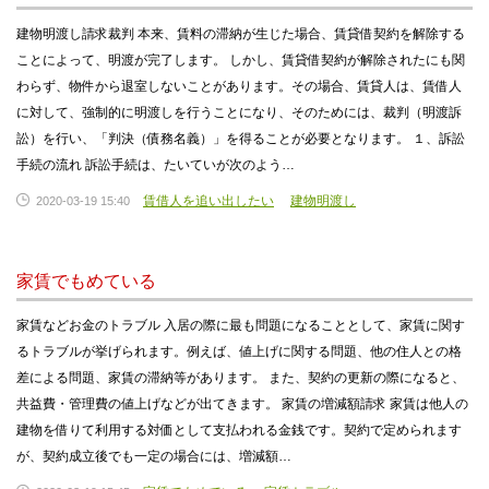
建物明渡し請求裁判 本来、賃料の滞納が生じた場合、賃貸借契約を解除する
ことによって、明渡が完了します。 しかし、賃貸借契約が解除されたにも関
わらず、物件から退室しないことがあります。その場合、賃貸人は、賃借人
に対して、強制的に明渡しを行うことになり、そのためには、裁判（明渡訴
訟）を行い、「判決（債務名義）」を得ることが必要となります。 １、訴訟
手続の流れ 訴訟手続は、たいていが次のよう…
賃借人を追い出したい
建物明渡し
2020-03-19 15:40
家賃でもめている
家賃などお金のトラブル 入居の際に最も問題になることとして、家賃に関す
るトラブルが挙げられます。例えば、値上げに関する問題、他の住人との格
差による問題、家賃の滞納等があります。 また、契約の更新の際になると、
共益費・管理費の値上げなどが出てきます。 家賃の増減額請求 家賃は他人の
建物を借りて利用する対価として支払われる金銭です。契約で定められます
が、契約成立後でも一定の場合には、増減額…