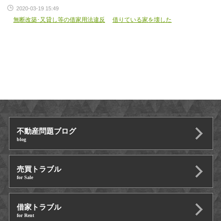
2020-03-19 15:49
無断改築･又貸し等の借家用法違反
借りている家を壊した
不動産問題ブログ
blog
売買トラブル
for Sale
借家トラブル
for Rent