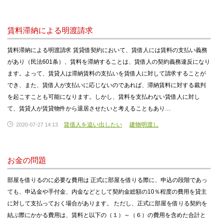
賃料滞納による明渡請求
賃料滞納による明渡請求 賃貸借契約において、賃借人には賃料の支払い義務
があり（民法601条）、賃料を滞納することは、賃借人の契約義務違反になり
ます。よって、賃貸人は滞納賃料の支払いを賃借人に対して請求することが
でき、また、賃借人が支払いに応じないのであれば、滞納賃料に対する裁判
を起こすことも可能になります。しかし、賃料を支払わない賃借人に対し
て、賃貸人が賃貸物件から退居させたいと考えることもあり…
賃借人を追い出したい
建物明渡し
2020-07-27 14:13
お金の問題
部屋を借りるのに必要な費用は 正式に部屋を借りる際に、申込の段階であっ
ても、申込金や手付金、内金などとして契約金総額の10％程度の費用を貸主
に対して支払っておく場合があります。 ただし、正式に部屋を借りる契約を
結ぶ際にかかる費用は、賃料と以下の（１）～（６）の費用を含めた合計と