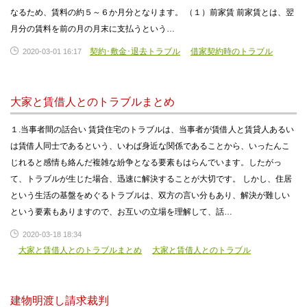
なるため、賃料の約５～６か月分となります。 （１）前家賃 前家賃とは、翌
月分の賃料を前の月の月末に支払うという…
契約･敷金･退去トラブル
借家契約時のトラブル
2020-03-01 16:17
大家と賃借人とのトラブルまとめ
１.当事者間の話合い 賃貸住宅のトラブルは、当事者が賃借人と賃貸人あるい
は賃借人同士であるという、いわば身近な関係であることから、いったんこ
じれると感情も絡んだ複雑な紛争となる要素もはらんでいます。したがっ
て、トラブルが生じた場合、迅速に解決することが大切です。 しかし、住居
という生活の基盤をめぐるトラブルは、双方の言い分もあり、解決が難しい
という要素もありますので、お互いの立場を理解して、話…
2020-03-18 18:34
大家と賃借人とのトラブルまとめ
大家と賃借人とのトラブル
建物明渡し請求裁判