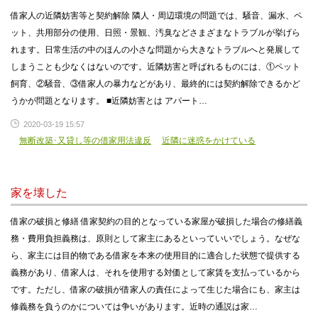
借家人の近隣妨害等と契約解除 隣人・周辺環境の問題では、騒音、漏水、ペ
ット、共用部分の使用、日照・景観、汚臭などさまざまなトラブルが挙げら
れます。日常生活の中のほんの小さな問題から大きなトラブルへと発展して
しまうことも少なくはないのです。近隣妨害と呼ばれるものには、①ペット
飼育、②騒音、③借家人の暴力などがあり、最終的には契約解除できるかど
うかが問題となります。 ■近隣妨害とは アパート…
2020-03-19 15:57
無断改築･又貸し等の借家用法違反
近隣に迷惑をかけている
家を壊した
借家の破損と修繕 借家契約の目的となっている家屋が破損した場合の修繕義
務・費用負担義務は、原則として家主にあるといっていいでしょう。なぜな
ら、家主には目的物である借家を本来の使用目的に適合した状態で提供する
義務があり、借家人は、それを使用する対価として家賃を支払っているから
です。ただし、借家の破損が借家人の責任によって生じた場合にも、家主は
修義務を負うのかについては争いがあります。近時の通説は家…