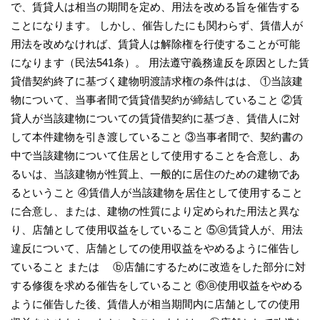
で、賃貸人は相当の期間を定め、用法を改める旨を催告する
ことになります。 しかし、催告したにも関わらず、賃借人が
用法を改めなければ、賃貸人は解除権を行使することが可能
になります（民法541条）。 用法遵守義務違反を原因とした賃
貸借契約終了に基づく建物明渡請求権の条件はは、 ①当該建
物について、当事者間で賃貸借契約が締結していること ②賃
貸人が当該建物についての賃貸借契約に基づき、賃借人に対
して本件建物を引き渡していること ③当事者間で、契約書の
中で当該建物について住居として使用することを合意し、あ
るいは、当該建物が性質上、一般的に居住のための建物であ
るということ ④賃借人が当該建物を居住として使用すること
に合意し、または、建物の性質により定められた用法と異な
り、店舗として使用収益をしていること ⑤ⓐ賃貸人が、用法
違反について、店舗としての使用収益をやめるように催告し
ていること または ⓑ店舗にするために改造をした部分に対
する修復を求める催告をしていること ⑥ⓐ使用収益をやめる
ように催告した後、賃借人が相当期間内に店舗としての使用