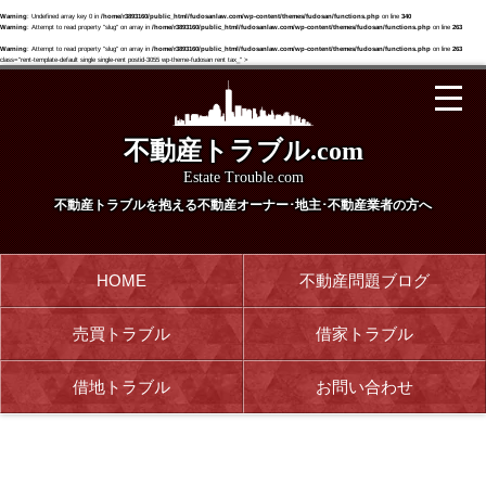
Warning
: Undefined array key 0 in
/home/r3893160/public_html/fudosanlaw.com/wp-content/themes/fudosan/functions.php
on line
340
Warning
: Attempt to read property "slug" on array in
/home/r3893160/public_html/fudosanlaw.com/wp-content/themes/fudosan/functions.php
on line
263
Warning
: Attempt to read property "slug" on array in
/home/r3893160/public_html/fudosanlaw.com/wp-content/themes/fudosan/functions.php
on line
263
class="rent-template-default single single-rent postid-3055 wp-theme-fudosan rent tax_" >
不動産トラブル.com
Estate Trouble.com
不動産トラブルを抱える
不動産オーナー･地主･不動産業者の方へ
HOME
不動産問題ブログ
売買トラブル
借家トラブル
借地トラブル
お問い合わせ