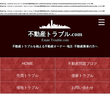
Warning
: Undefined array key 0 in
/home/r3893160/public_html/fudosanlaw.com/wp-content/themes/fudosan/functions.php
on line
340
Warning
: Attempt to read property "slug" on array in
/home/r3893160/public_html/fudosanlaw.com/wp-content/themes/fudosan/functions.php
on line
263
Warning
: Attempt to read property "slug" on array in
/home/r3893160/public_html/fudosanlaw.com/wp-content/themes/fudosan/functions.php
on line
263
class="rent-template-default single single-rent postid-3031 wp-theme-fudosan rent tax_" >
不動産トラブル.com
Estate Trouble.com
不動産トラブルを抱える
不動産オーナー･地主･不動産業者の方へ
HOME
不動産問題ブログ
売買トラブル
借家トラブル
借地トラブル
お問い合わせ