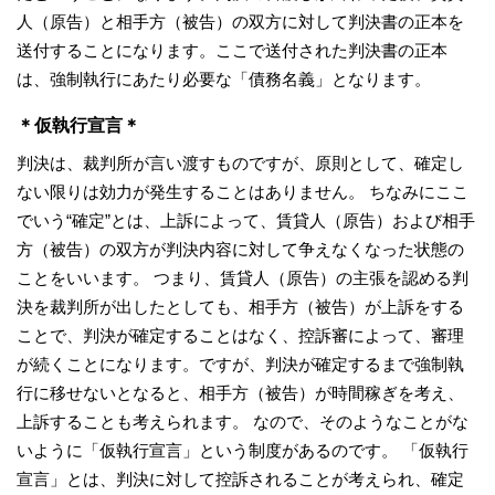
人（原告）と相手方（被告）の双方に対して判決書の正本を
送付することになります。ここで送付された判決書の正本
は、強制執行にあたり必要な「債務名義」となります。
＊仮執行宣言＊
判決は、裁判所が言い渡すものですが、原則として、確定し
ない限りは効力が発生することはありません。 ちなみにここ
でいう“確定”とは、上訴によって、賃貸人（原告）および相手
方（被告）の双方が判決内容に対して争えなくなった状態の
ことをいいます。 つまり、賃貸人（原告）の主張を認める判
決を裁判所が出したとしても、相手方（被告）が上訴をする
ことで、判決が確定することはなく、控訴審によって、審理
が続くことになります。ですが、判決が確定するまで強制執
行に移せないとなると、相手方（被告）が時間稼ぎを考え、
上訴することも考えられます。 なので、そのようなことがな
いように「仮執行宣言」という制度があるのです。 「仮執行
宣言」とは、判決に対して控訴されることが考えられ、確定