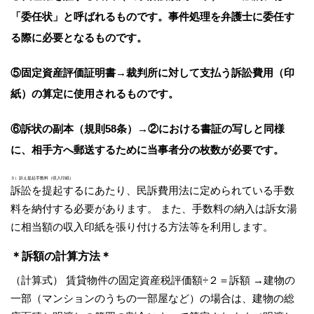
「委任状」と呼ばれるものです。事件処理を弁護士に委任す
る際に必要となるものです。
⑤固定資産評価証明書
→裁判所に対して支払う訴訟費用（印
紙）の算定に使用されるものです。
⑥訴状の副本（規則58条）
→②における書証の写しと同様
に、相手方へ郵送するために当事者分の枚数が必要です。
３）訴え提起手数料（収入印紙）
訴訟を提起するにあたり、民訴費用法に定められている手数
料を納付する必要があります。 また、手数料の納入は訴女湯
に相当額の収入印紙を張り付ける方法等を利用します。
＊訴額の計算方法＊
（計算式） 賃貸物件の固定資産税評価額÷２＝訴額 →建物の
一部（マンションのうちの一部屋など）の場合は、建物の総