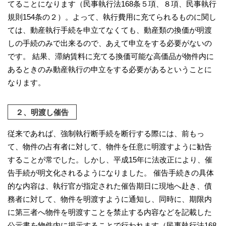
てることになります（民事執行法168条５項、８項、民事執行
規則154条の２）。よって、執行費用に充てられるものに関し
ては、動産執行手続を申立てなくても、動産類の換価が明渡
しの手続のみで出来るので、あえて申立をする必要がないの
です。 結果、滞納賃料に充てる換価可能な高価品が物件内に
あるときのみ動産執行の申立をする必要があるということに
なります。
２、明渡し催告
従来であれば、強制執行断手続を断行する際には、前もっ
て、物件の占有者に対して、物件を任意に明渡すように勧告
することが常でした。しかし、平成15年に法改正により、催
告手続が明文化されるようになりました。 催告手続きの具体
的な内容は、執行官が指定された催告期日に現地へ赴き、債
務者に対して、物件を明渡すように通知し、同時に、期限内
に第三者へ物件を明渡すことを禁止する内容などを記載した
公示書を物件内に掲示することで行われます（民事執行法168