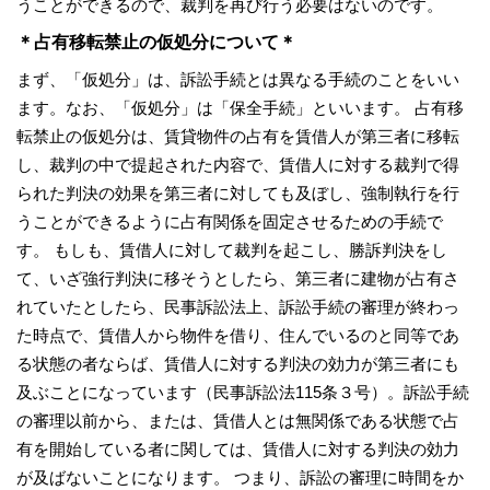
うことができるので、裁判を再び行う必要はないのです。
＊占有移転禁止の仮処分について＊
まず、「仮処分」は、訴訟手続とは異なる手続のことをいい
ます。なお、「仮処分」は「保全手続」といいます。 占有移
転禁止の仮処分は、賃貸物件の占有を賃借人が第三者に移転
し、裁判の中で提起された内容で、賃借人に対する裁判で得
られた判決の効果を第三者に対しても及ぼし、強制執行を行
うことができるように占有関係を固定させるための手続で
す。 もしも、賃借人に対して裁判を起こし、勝訴判決をし
て、いざ強行判決に移そうとしたら、第三者に建物が占有さ
れていたとしたら、民事訴訟法上、訴訟手続の審理が終わっ
た時点で、賃借人から物件を借り、住んでいるのと同等であ
る状態の者ならば、賃借人に対する判決の効力が第三者にも
及ぶことになっています（民事訴訟法115条３号）。訴訟手続
の審理以前から、または、賃借人とは無関係である状態で占
有を開始している者に関しては、賃借人に対する判決の効力
が及ばないことになります。 つまり、訴訟の審理に時間をか