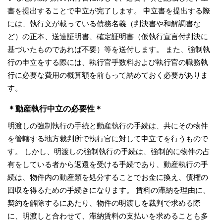
書を提出することで申立が完了します。 申立書を提出する際
には、執行文が載っている債務名義（判決書や和解調書な
ど）の正本、送達証明書、確定証明書（仮執行宣言付判決に
基づいたものであれば不要）等を送付します。 また、強制執
行の申立をする際には、執行官手数料および執行官の職務執
行に必要な費用の概算額を前もって納めておく必要がありま
す。
＊動産執行中立の必要性＊
明渡しの強制執行の手続と動産執行の手続は、共にその物件
を管轄する地方裁判所で執行官に対して申立てを行うもので
す。 しかし、明渡しの強制執行の手続は、強制的に物件の占
有をしている者から返還を受ける手続であり、動産執行の手
続は、物件内の動産類を処分することでお金に換え、債権の
回収を得るための手続きになります。 賃料の滞納を理由に、
契約を解除するにあたり、物件の明渡しを裁判で求める際
に、明渡しと合わせて、滞納賃料の支払いを求めることも多