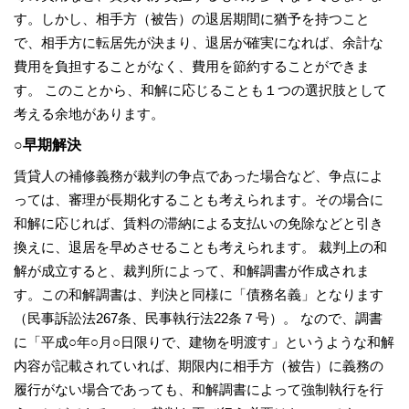
す。しかし、相手方（被告）の退居期間に猶予を持つこと
で、相手方に転居先が決まり、退居が確実になれば、余計な
費用を負担することがなく、費用を節約することができま
す。 このことから、和解に応じることも１つの選択肢として
考える余地があります。
○早期解決
賃貸人の補修義務が裁判の争点であった場合など、争点によ
っては、審理が長期化することも考えられます。その場合に
和解に応じれば、賃料の滞納による支払いの免除などと引き
換えに、退居を早めさせることも考えられます。 裁判上の和
解が成立すると、裁判所によって、和解調書が作成されま
す。この和解調書は、判決と同様に「債務名義」となります
（民事訴訟法267条、民事執行法22条７号）。 なので、調書
に「平成○年○月○日限りで、建物を明渡す」というような和解
内容が記載されていれば、期限内に相手方（被告）に義務の
履行がない場合であっても、和解調書によって強制執行を行