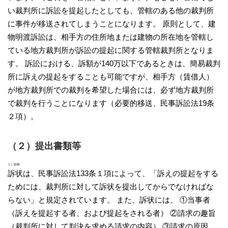
い裁判所に訴訟を提起したとしても、管轄のある他の裁判所
に事件が移送されてしまうことになります。 原則として、建
物明渡訴訟は、相手方の住所地または建物の所在地を管轄し
ている地方裁判所が訴訟の提起に関する管轄裁判所となりま
す。 訴訟における、訴額が140万以下であるときは、簡易裁判
所に訴えの提起をすることも可能ですが、相手方（賃借人）
が地方裁判所での裁判を希望した場合には、必ず地方裁判所
で裁判を行うことになります（必要的移送、民事訴訟法19条
２項）。
（２）提出書類等
１）訴状
訴状は、民事訴訟法133条１項によって、「訴えの提起をする
ためには、裁判所に対して訴状を提出してからでなければな
らない」と規定されています。 また、訴状には、 ①当事者
（訴えを提起する者、および提起をされる者） ②請求の趣旨
（裁判所に対して判決を求める請求の内容） ③請求の原因