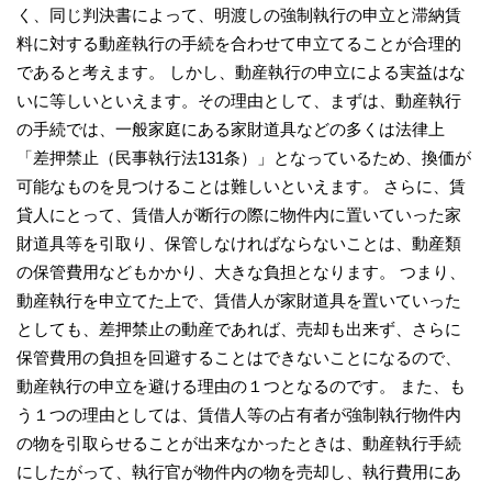
く、同じ判決書によって、明渡しの強制執行の申立と滞納賃
料に対する動産執行の手続を合わせて申立てることが合理的
であると考えます。 しかし、動産執行の申立による実益はな
いに等しいといえます。その理由として、まずは、動産執行
の手続では、一般家庭にある家財道具などの多くは法律上
「差押禁止（民事執行法131条）」となっているため、換価が
可能なものを見つけることは難しいといえます。 さらに、賃
貸人にとって、賃借人が断行の際に物件内に置いていった家
財道具等を引取り、保管しなければならないことは、動産類
の保管費用などもかかり、大きな負担となります。 つまり、
動産執行を申立てた上で、賃借人が家財道具を置いていった
としても、差押禁止の動産であれば、売却も出来ず、さらに
保管費用の負担を回避することはできないことになるので、
動産執行の申立を避ける理由の１つとなるのです。 また、も
う１つの理由としては、賃借人等の占有者が強制執行物件内
の物を引取らせることが出来なかったときは、動産執行手続
にしたがって、執行官が物件内の物を売却し、執行費用にあ