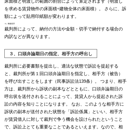
床面積と明渡しの範囲の割合によって算定されます（明渡し
を求める賃貸物件の床面積÷建物全体の床面積）。 さらに、訴
額によって貼用印紙額が変わります。
４）郵便切手
裁判所によって、納付の方法や金額・切手で納付する場合の
内訳などが異なります。
３、口頭弁論期日の指定、相手方の呼出し
裁判所に必要書類を提出し、適法な状態で訴訟を提起する
と、裁判所が第１回口頭弁論期日を指定し、相手方（被告）
を呼び出すことをします（民事訴訟法139条）。 つまり、相手
方は、裁判所から訴状の副本などとともに、口頭弁論期日の
呼出状を送付されることによって、賃貸人から提起された訴
訟の内容を知りことになります。 なお、このような相手方に
訴状の副本が送付された状態を「訴訟係属」といい、相手方
が賃貸借人に対して裁判で争う機会を設けられたということ
で、訴訟上とても重要なことであるといえます。なので、相