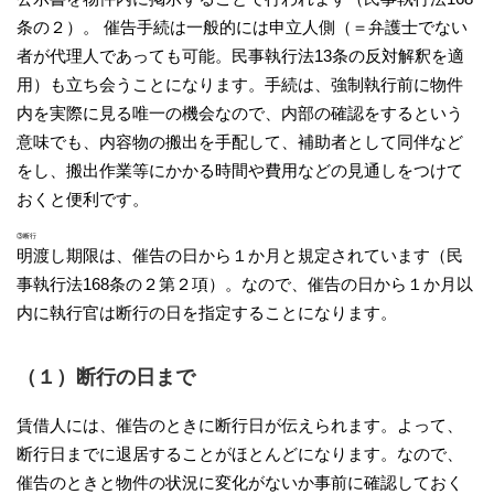
条の２）。 催告手続は一般的には申立人側（＝弁護士でない
者が代理人であっても可能。民事執行法13条の反対解釈を適
用）も立ち会うことになります。手続は、強制執行前に物件
内を実際に見る唯一の機会なので、内部の確認をするという
意味でも、内容物の搬出を手配して、補助者として同伴など
をし、搬出作業等にかかる時間や費用などの見通しをつけて
おくと便利です。
③断行
明渡し期限は、催告の日から１か月と規定されています（民
事執行法168条の２第２項）。なので、催告の日から１か月以
内に執行官は断行の日を指定することになります。
（１）断行の日まで
賃借人には、催告のときに断行日が伝えられます。よって、
断行日までに退居することがほとんどになります。なので、
催告のときと物件の状況に変化がないか事前に確認しておく