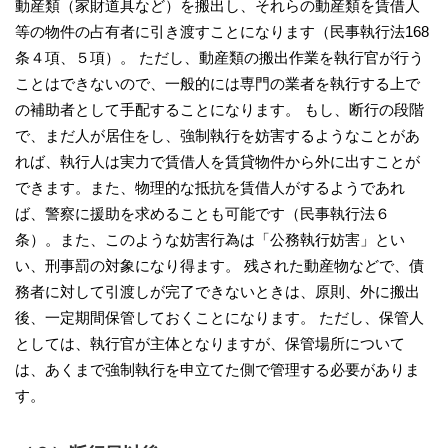
動産類（家財道具など）を搬出し、それらの動産類を賃借人
等の物件の占有者に引き渡すことになります（民事執行法168
条４項、５項）。 ただし、動産類の搬出作業を執行官が行う
ことはできないので、一般的には専門の業者を執行する上で
の補助者として手配することになります。 もし、断行の段階
で、まだ人が居住をし、強制執行を妨害するようなことがあ
れば、執行人は実力で賃借人を賃貸物件から外に出すことが
できます。また、物理的な抵抗を賃借人がするようであれ
ば、警察に援助を求めることも可能です（民事執行法６
条）。また、このような妨害行為は「公務執行妨害」とい
い、刑事罰の対象になり得ます。 残された動産物などで、債
務者に対して引渡しが完了できないときは、原則、外に搬出
後、一定期間保管しておくことになります。 ただし、保管人
としては、執行官が主体となりますが、保管場所について
は、あくまで強制執行を申立てた側で管理する必要がありま
す。