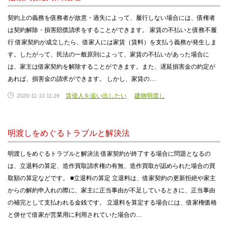
契約上の義務を債務者が故意・過失によって、履行しない場合には、債権者
は契約解除・損害賠償請求をすることができます。 家賃の不払いと債務不履
行 借家契約が成立したら、借家人には家賃（賃料）を支払う義務が発生しま
す。したがって、民法の一般原則によって、家賃の不払いがあった場合に
は、家主は借家契約を解除することができます。また、遅延損害金の約定が
あれば、損害金の請求ができます。 しかし、家賃の…
賃借人を追い出したい
建物明渡し
2020-11-10 11:29
明渡しをめぐるトラブルと解決法
明渡しをめぐるトラブルと解決法 借家契約が終了する場合に問題となるの
は、立退料の算定、造作買取請求権の有無、造作買取が認められた場合の買
取額の算定などです。 ■立退料の算定 立退料は、借家契約の更新拒絶や家主
からの解約申入れの際に、家主に正当事由が不足しているときに、正当事由
の補完として支払われる金銭です。 立退料を算定する場合には、借家権価格
と併せて借家が営業用に利用されていた場合の…