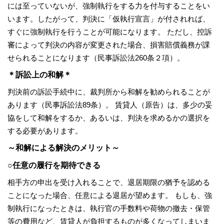
には至っていないが、強制執行をする力を付与することをい
います。したがって、判決に「仮執行宣言」が付されれば、
すぐに強制執行を行うことが可能になります。 ただし、控訴
審によって判決の内容が変更された場合、損害賠償義務が課
せられることになります（民事訴訟法260条２項）。
＊訴訟上の和解＊
判決前の訴訟手続中に、裁判所から和解を勧められることが
あります（民事訴訟法89条）。 賃貸人（原告）は、多少の妥
協をして和解をするか、あるいは、判決を求めるかの選択を
する必要があります。
～和解による解決のメリット～
○任意の履行を期待できる
相手方の申出を受け入れることで、退居期限の猶予を認める
ことになった場合、任意による退居が望めます。 もしも、強
制執行になったときは、執行官の手数料や荷物の撤去・保管
等の費用など、賃貸人が負担するものが多くなってしまいま