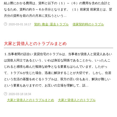
結ぶ際にかかる費用は、賃料と以下の（１）～（６）の費用を含めた合計と
なるため、賃料の約５～６か月分となります。 （１）前家賃 前家賃とは、翌
月分の賃料を前の月の月末に支払うという…
契約･敷金･退去トラブル
借家契約時のトラブル
2020-03-01 16:17
大家と賃借人とのトラブルまとめ
１.当事者間の話合い 賃貸住宅のトラブルは、当事者が賃借人と賃貸人あるい
は賃借人同士であるという、いわば身近な関係であることから、いったんこ
じれると感情も絡んだ複雑な紛争となる要素もはらんでいます。したがっ
て、トラブルが生じた場合、迅速に解決することが大切です。 しかし、住居
という生活の基盤をめぐるトラブルは、双方の言い分もあり、解決が難しい
という要素もありますので、お互いの立場を理解して、話…
2020-03-18 18:34
大家と賃借人とのトラブルまとめ
大家と賃借人とのトラブル