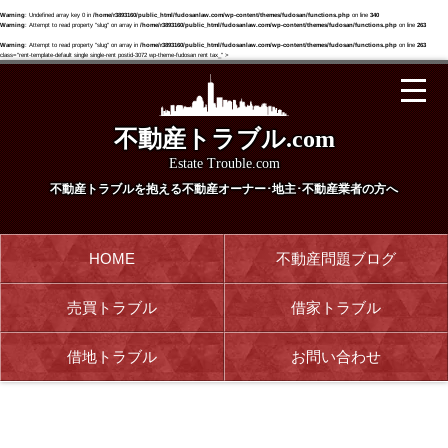
Warning
: Undefined array key 0 in
/home/r3893160/public_html/fudosanlaw.com/wp-content/themes/fudosan/functions.php
on line
340
Warning
: Attempt to read property "slug" on array in
/home/r3893160/public_html/fudosanlaw.com/wp-content/themes/fudosan/functions.php
on line
263
Warning
: Attempt to read property "slug" on array in
/home/r3893160/public_html/fudosanlaw.com/wp-content/themes/fudosan/functions.php
on line
263
class="rent-template-default single single-rent postid-3072 wp-theme-fudosan rent tax_" >
不動産トラブル.com
Estate Trouble.com
不動産トラブルを抱える
不動産オーナー･地主･不動産業者の方へ
HOME
不動産問題ブログ
売買トラブル
借家トラブル
借地トラブル
お問い合わせ