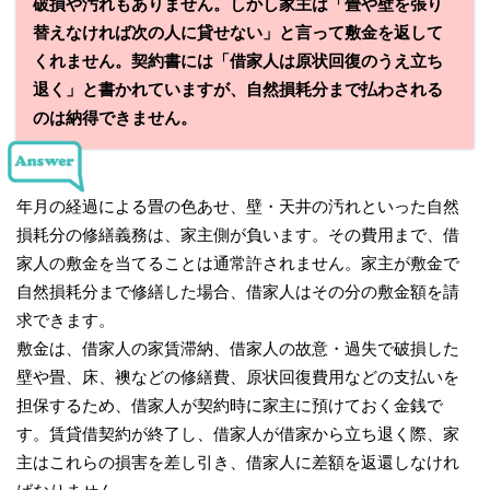
破損や汚れもありません。しかし家主は「畳や壁を張り
替えなければ次の人に貸せない」と言って敷金を返して
くれません。契約書には「借家人は原状回復のうえ立ち
退く」と書かれていますが、自然損耗分まで払わされる
のは納得できません。
年月の経過による畳の色あせ、壁・天井の汚れといった自然
損耗分の修繕義務は、家主側が負います。その費用まで、借
家人の敷金を当てることは通常許されません。家主が敷金で
自然損耗分まで修繕した場合、借家人はその分の敷金額を請
求できます。
敷金は、借家人の家賃滞納、借家人の故意・過失で破損した
壁や畳、床、襖などの修繕費、原状回復費用などの支払いを
担保するため、借家人が契約時に家主に預けておく金銭で
す。賃貸借契約が終了し、借家人が借家から立ち退く際、家
主はこれらの損害を差し引き、借家人に差額を返還しなけれ