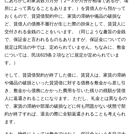
にあらかじめ家賃数カ月分（２~３か月分が相場であるが、場
所によって異なることもあります。）を賃借人から預かって
おくもので、賃貸借契約中に、家賃の滞納や備品の破損な
ど、賃借人の債務不履行が生じた際の担保として、賃貸人に
交付される金銭のことをいいます。（同じような趣旨の金銭
で、保証金と言われるものもありますが、保証金についての
規定は民法の中では、定められていません。ちなみに、敷金
については、民法619条２項などに規定が定められていま
す。）
そして、賃貸借契約が終了した後に、賃貸人は、家賃の滞納
や備品の破損といった賃貸借に対する債務を敷金から差し引
き、敷金から債務にかかった費用を引いた残りの残額が賃借
人に返還されることになります。 ただし、礼金とは異なるの
で、家賃の滞納や部屋の破損などに何も問題がない状態で契
約が終了すれば、退去の際に全額返還されることも考えられ
ます。
また、物件によっては敷金ではなく、保証金という名目で大