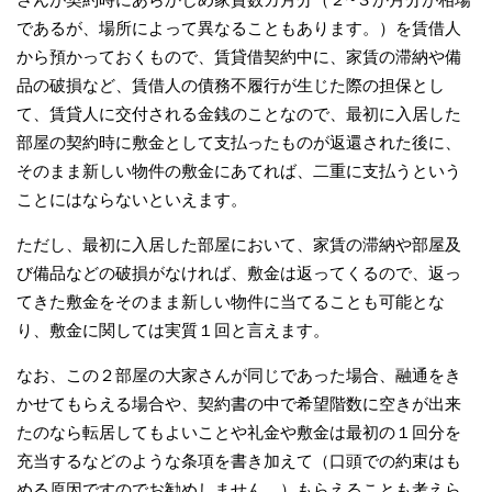
であるが、場所によって異なることもあります。）を賃借人
から預かっておくもので、賃貸借契約中に、家賃の滞納や備
品の破損など、賃借人の債務不履行が生じた際の担保とし
て、賃貸人に交付される金銭のことなので、最初に入居した
部屋の契約時に敷金として支払ったものが返還された後に、
そのまま新しい物件の敷金にあてれば、二重に支払うという
ことにはならないといえます。
ただし、最初に入居した部屋において、家賃の滞納や部屋及
び備品などの破損がなければ、敷金は返ってくるので、返っ
てきた敷金をそのまま新しい物件に当てることも可能とな
り、敷金に関しては実質１回と言えます。
なお、この２部屋の大家さんが同じであった場合、融通をき
かせてもらえる場合や、契約書の中で希望階数に空きが出来
たのなら転居してもよいことや礼金や敷金は最初の１回分を
充当するなどのような条項を書き加えて（口頭での約束はも
める原因ですのでお勧めしません。）もらえることも考えら